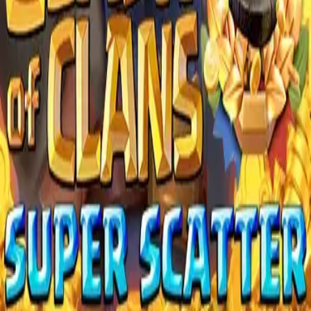
yang mencari peluang untuk memenangkan jumlah
fantastis.
Selain
jackpot besar
, LXTOTO juga terkenal dengan
kemudahan akses dan antarmuka yang user-friendly.
Pemain dapat dengan mudah menavigasi situs, memilih
permainan yang diinginkan, dan mulai bermain tanpa
kebingungannya. Dukungan pelanggan yang siap 24 jam
juga memastikan bahwa setiap masalah dapat
diselesaikan dengan cepat dan efisien.
Bergabunglah dengan LXTOTO sekarang dan temukan
platform
judi online terbaik
dengan jackpot besar yang
siap memberi Anda kemenangan luar biasa setiap saat.
Lihat Semua
home