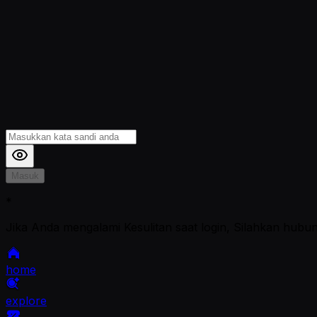
Masuk
*
Jika Anda mengalami Kesulitan saat login, Silahkan hubu
home
explore