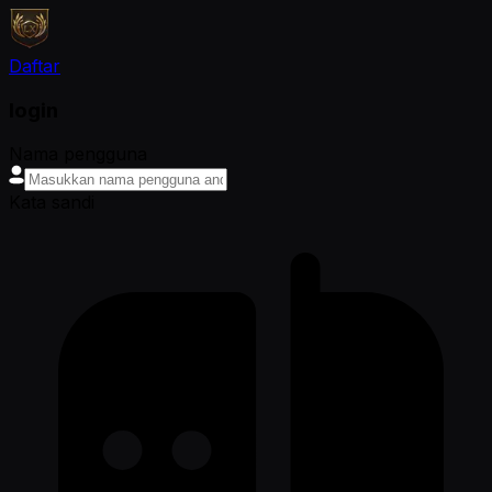
Daftar
login
Nama pengguna
Kata sandi