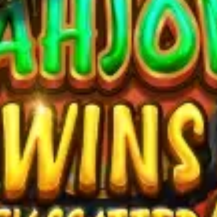
narik, termasuk
jackpot progresif
yang terus meningkat sei
hadiah besar, yang menjadikannya salah satu pilihan uta
ahan akses dan antarmuka yang user-friendly. Pemain da
a. Dukungan pelanggan yang siap 24 jam juga memastikan 
atform
judi online terbaik
dengan jackpot besar yang siap m