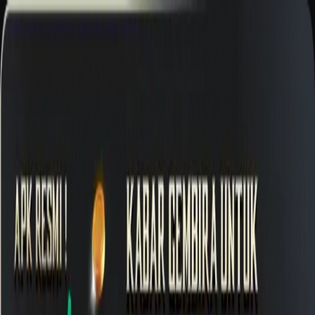
Daftar
Masuk
kembali
Detail Promosi
BONUS KHUSUS MEMBER PENGGUNA APK!
Bonus ini berlaku hanya untuk member yang bermain
menggunakan APK resmi dari LXGROUP!
Maksimal Bonus yang diberikan Rp 5.000 Secara
cuma-cuma dengan Syarat dan ketentuan sesuai
dibawah ini
SYARAT & KETENTUAN :
1. Download APK & login via APK
2. Lakukan Deposit dengan Minimal Rp 20.000
3. Mainkan saldo deposit anda!