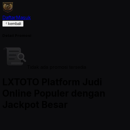
Daftar
Masuk
kembali
Detail Promosi
Tidak ada promosi tersedia
LXTOTO Platform Judi
Online Populer dengan
Jackpot Besar