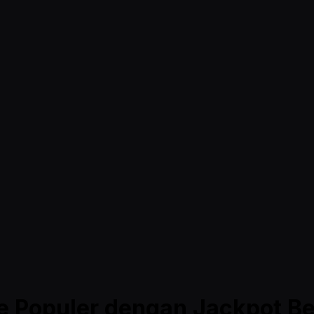
e Populer dengan Jackpot B