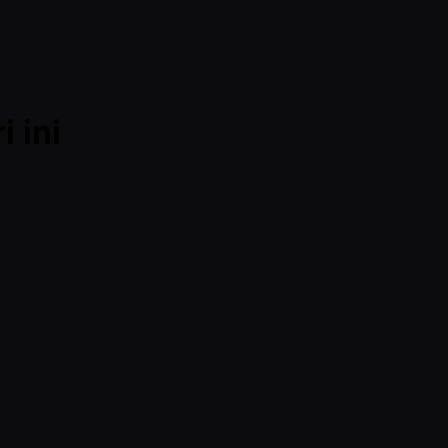
i ini