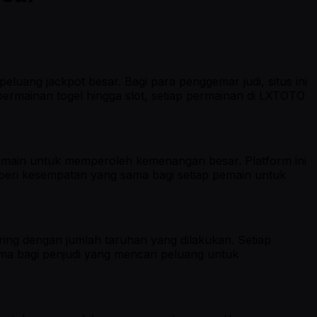
luang jackpot besar. Bagi para penggemar judi, situs ini
ermainan togel hingga slot, setiap permainan di LXTOTO
emain untuk memperoleh kemenangan besar. Platform ini
beri kesempatan yang sama bagi setiap pemain untuk
ring dengan jumlah taruhan yang dilakukan. Setiap
ma bagi penjudi yang mencari peluang untuk