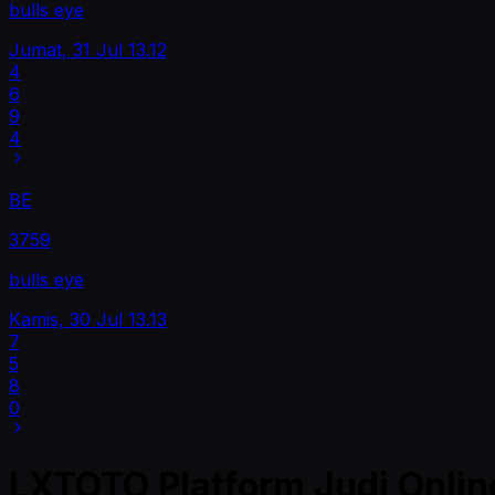
bulls eye
Jumat, 31 Jul
13.12
4
6
9
4
BE
3759
bulls eye
Kamis, 30 Jul
13.13
7
5
8
0
LXTOTO Platform Judi Onlin