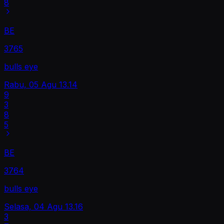
8
BE
3765
bulls eye
Rabu, 05 Agu
13.14
9
3
8
5
BE
3764
bulls eye
Selasa, 04 Agu
13.16
3