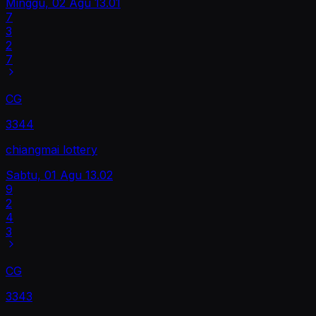
Minggu, 02 Agu
13.01
7
3
2
7
CG
3344
chiangmai lottery
Sabtu, 01 Agu
13.02
9
2
4
3
CG
3343