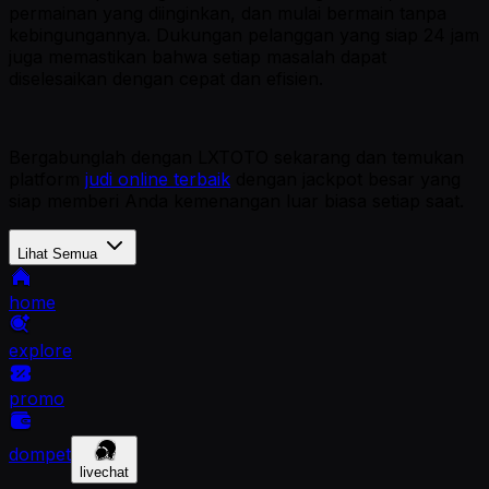
permainan yang diinginkan, dan mulai bermain tanpa
kebingungannya. Dukungan pelanggan yang siap 24 jam
juga memastikan bahwa setiap masalah dapat
diselesaikan dengan cepat dan efisien.
Bergabunglah dengan LXTOTO sekarang dan temukan
platform
judi online terbaik
dengan jackpot besar yang
siap memberi Anda kemenangan luar biasa setiap saat.
Lihat Semua
home
explore
promo
dompet
livechat