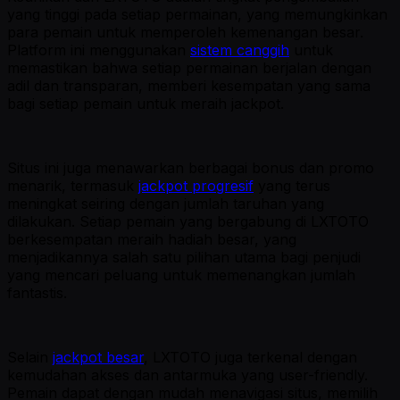
yang tinggi pada setiap permainan, yang memungkinkan
para pemain untuk memperoleh kemenangan besar.
Platform ini menggunakan
sistem canggih
untuk
memastikan bahwa setiap permainan berjalan dengan
adil dan transparan, memberi kesempatan yang sama
bagi setiap pemain untuk meraih jackpot.
Situs ini juga menawarkan berbagai bonus dan promo
menarik, termasuk
jackpot progresif
yang terus
meningkat seiring dengan jumlah taruhan yang
dilakukan. Setiap pemain yang bergabung di LXTOTO
berkesempatan meraih hadiah besar, yang
menjadikannya salah satu pilihan utama bagi penjudi
yang mencari peluang untuk memenangkan jumlah
fantastis.
Selain
jackpot besar
, LXTOTO juga terkenal dengan
kemudahan akses dan antarmuka yang user-friendly.
Pemain dapat dengan mudah menavigasi situs, memilih