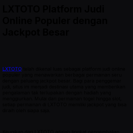
LXTOTO Platform Judi
Online Populer dengan
Jackpot Besar
LXTOTO
telah dikenal luas sebagai platform judi online
populer yang menawarkan berbagai permainan seru
dengan peluang jackpot besar. Bagi para penggemar
judi, situs ini menjadi destinasi utama yang memberikan
pengalaman tak terlupakan dengan hadiah yang
menggiurkan. Mulai dari permainan togel hingga slot,
setiap permainan di LXTOTO memiliki jackpot yang bisa
diraih oleh siapa saja.
Keunikan dari LXTOTO adalah tingkat pengembalian