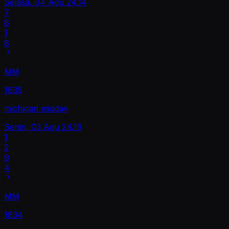
Selasa, 04 Agu
24.14
7
8
1
8
MM
1835
michigan midday
Senin, 03 Agu
24.19
1
2
9
4
MM
1834