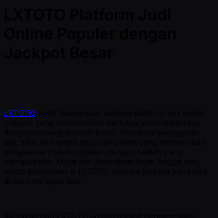
LXTOTO Platform Judi
Online Populer dengan
Jackpot Besar
LXTOTO
telah dikenal luas sebagai platform judi online
populer yang menawarkan berbagai permainan seru
dengan peluang jackpot besar. Bagi para penggemar
judi, situs ini menjadi destinasi utama yang memberikan
pengalaman tak terlupakan dengan hadiah yang
menggiurkan. Mulai dari permainan togel hingga slot,
setiap permainan di LXTOTO memiliki jackpot yang bisa
diraih oleh siapa saja.
Keunikan dari LXTOTO adalah tingkat pengembalian