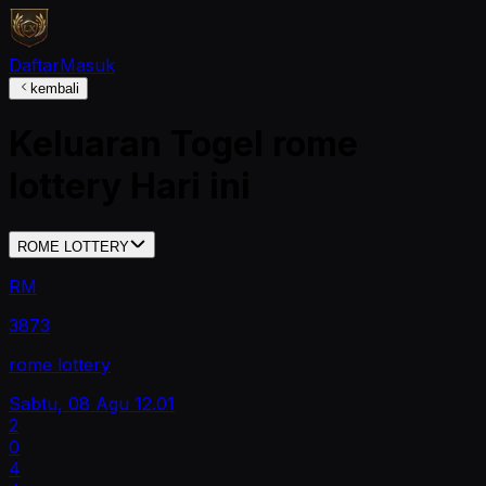
Daftar
Masuk
kembali
Keluaran Togel
rome
lottery
Hari ini
ROME LOTTERY
RM
3873
rome lottery
Sabtu, 08 Agu
12.01
2
0
4