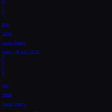
0
1
7
RM
3870
rome lottery
Rabu, 05 Agu
12.00
7
3
3
6
RM
3869
rome lottery