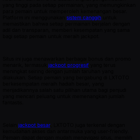
yang tinggi pada setiap permainan, yang memungkinkan
para pemain untuk memperoleh kemenangan besar.
Platform ini menggunakan
sistem canggih
untuk
memastikan bahwa setiap permainan berjalan dengan
adil dan transparan, memberi kesempatan yang sama
bagi setiap pemain untuk meraih jackpot.
Situs ini juga menawarkan berbagai bonus dan promo
menarik, termasuk
jackpot progresif
yang terus
meningkat seiring dengan jumlah taruhan yang
dilakukan. Setiap pemain yang bergabung di LXTOTO
berkesempatan meraih hadiah besar, yang
menjadikannya salah satu pilihan utama bagi penjudi
yang mencari peluang untuk memenangkan jumlah
fantastis.
Selain
jackpot besar
, LXTOTO juga terkenal dengan
kemudahan akses dan antarmuka yang user-friendly.
Pemain dapat dengan mudah menavigasi situs, memilih