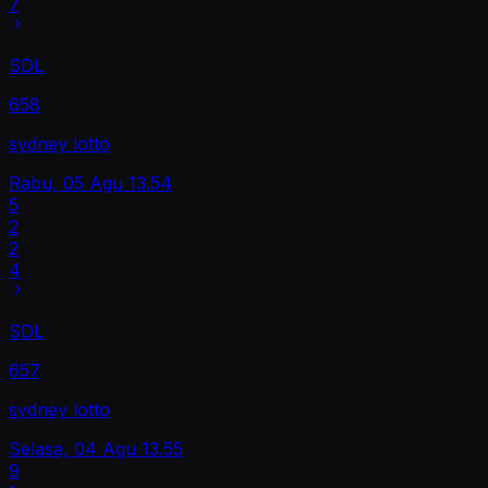
7
SDL
658
sydney lotto
Rabu, 05 Agu
13.54
5
2
2
4
SDL
657
sydney lotto
Selasa, 04 Agu
13.55
9