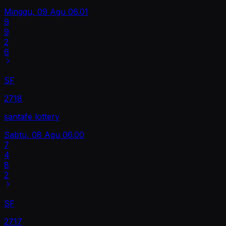
Minggu, 09 Agu
06.01
9
9
2
6
SF
2718
santafe lottery
Sabtu, 08 Agu
06.00
7
4
8
2
SF
2717