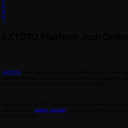
2
9
6
LXTOTO Platform Judi Onlin
LXTOTO
telah dikenal luas sebagai platform judi online 
menjadi destinasi utama yang memberikan pengalaman tak
memiliki jackpot yang bisa diraih oleh siapa saja.
Keunikan dari LXTOTO adalah tingkat pengembalian yang
menggunakan
sistem canggih
untuk memastikan bahwa set
meraih jackpot.