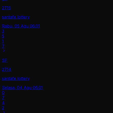
2715
santafe lottery
Rabu, 05 Agu
06.01
3
5
1
7
SF
2714
santafe lottery
Selasa, 04 Agu
06.01
0
7
4
2