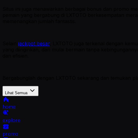
Situs ini juga menawarkan berbagai bonus dan promo me
pemain yang bergabung di LXTOTO berkesempatan meraih 
memenangkan jumlah fantastis.
Selain
jackpot besar
, LXTOTO juga terkenal dengan kemud
yang diinginkan, dan mulai bermain tanpa kebingunganny
dan efisien.
Bergabunglah dengan LXTOTO sekarang dan temukan pl
Lihat Semua
home
explore
promo