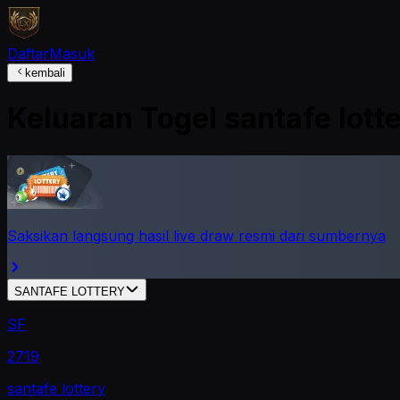
Daftar
Masuk
kembali
Keluaran Togel
santafe lott
Saksikan langsung hasil live draw resmi dari sumbernya
SANTAFE LOTTERY
SF
2719
santafe lottery