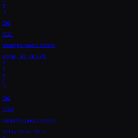
8
SM
1061
shanghai pools malam
Kamis, 30 Jul
23.11
3
9
5
1
SM
1060
shanghai pools malam
Rabu, 29 Jul
23.12
6