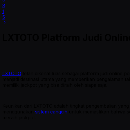
8
1
5
LXTOTO Platform Judi Onlin
LXTOTO
telah dikenal luas sebagai platform judi online 
menjadi destinasi utama yang memberikan pengalaman tak
memiliki jackpot yang bisa diraih oleh siapa saja.
Keunikan dari LXTOTO adalah tingkat pengembalian yang
menggunakan
sistem canggih
untuk memastikan bahwa set
meraih jackpot.