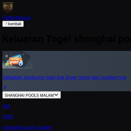
Daftar
Masuk
kembali
Keluaran Togel
shanghai po
Saksikan langsung hasil live draw resmi dari sumbernya
SHANGHAI POOLS MALAM
SM
1069
shanghai pools malam