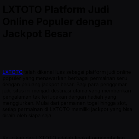
LXTOTO Platform Judi
Online Populer dengan
Jackpot Besar
LXTOTO
telah dikenal luas sebagai platform judi online
populer yang menawarkan berbagai permainan seru
dengan peluang jackpot besar. Bagi para penggemar
judi, situs ini menjadi destinasi utama yang memberikan
pengalaman tak terlupakan dengan hadiah yang
menggiurkan. Mulai dari permainan togel hingga slot,
setiap permainan di LXTOTO memiliki jackpot yang bisa
diraih oleh siapa saja.
Keunikan dari LXTOTO adalah tingkat pengembalian