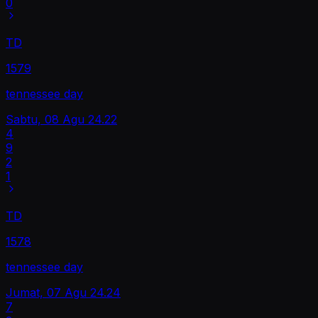
0
TD
1579
tennessee day
Sabtu, 08 Agu
24.22
4
9
2
1
TD
1578
tennessee day
Jumat, 07 Agu
24.24
7