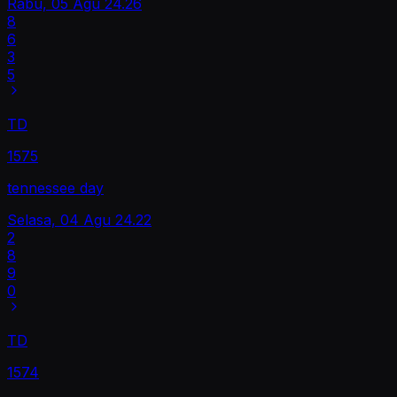
Rabu, 05 Agu
24.26
8
6
3
5
TD
1575
tennessee day
Selasa, 04 Agu
24.22
2
8
9
0
TD
1574