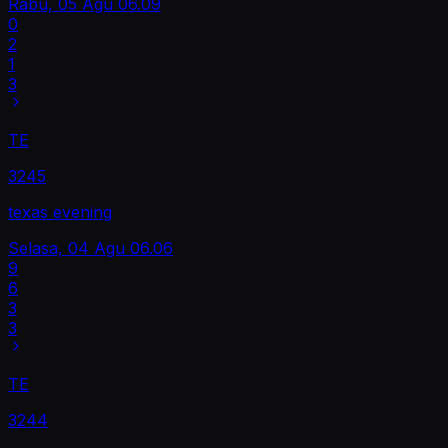
Rabu, 05 Agu
06.09
0
2
1
3
TE
3245
texas evening
Selasa, 04 Agu
06.06
9
6
3
3
TE
3244