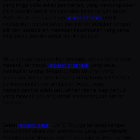
yang tinggi pada setiap permainan, yang memungkinkan
para pemain untuk memperoleh kemenangan besar.
Platform ini menggunakan
sistem canggih
untuk
memastikan bahwa setiap permainan berjalan dengan
adil dan transparan, memberi kesempatan yang sama
bagi setiap pemain untuk meraih jackpot.
Situs ini juga menawarkan berbagai bonus dan promo
menarik, termasuk
jackpot progresif
yang terus
meningkat seiring dengan jumlah taruhan yang
dilakukan. Setiap pemain yang bergabung di LXTOTO
berkesempatan meraih hadiah besar, yang
menjadikannya salah satu pilihan utama bagi penjudi
yang mencari peluang untuk memenangkan jumlah
fantastis.
Selain
jackpot besar
, LXTOTO juga terkenal dengan
kemudahan akses dan antarmuka yang user-friendly.
Pemain dapat dengan mudah menavigasi situs, memilih