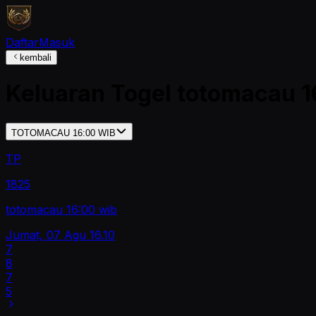
Daftar
Masuk
kembali
Keluaran Togel
totomacau 1
TOTOMACAU 16:00 WIB
TP
1825
totomacau 16:00 wib
Jumat, 07 Agu
16.10
7
8
7
5