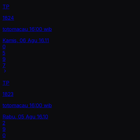
TP
1824
totomacau 16:00 wib
Kamis, 06 Agu
16.11
0
5
9
7
TP
1823
totomacau 16:00 wib
Rabu, 05 Agu
16.10
2
9
0