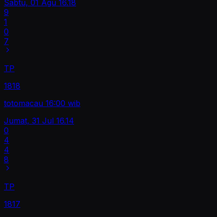
Sabtu, 01 Agu
16.18
9
1
0
7
TP
1818
totomacau 16:00 wib
Jumat, 31 Jul
16.14
0
4
4
8
TP
1817