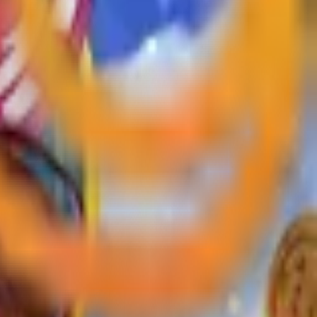
esar
luang jackpot besar. Bagi para penggemar judi, situs ini
ermainan togel hingga slot, setiap permainan di LXTOTO
emain untuk memperoleh kemenangan besar. Platform ini
beri kesempatan yang sama bagi setiap pemain untuk
ring dengan jumlah taruhan yang dilakukan. Setiap
ma bagi penjudi yang mencari peluang untuk