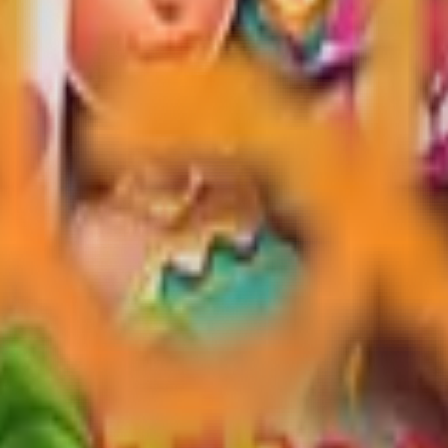
e Populer dengan Jackpot B
populer yang menawarkan berbagai permainan seru dengan pe
 terlupakan dengan hadiah yang menggiurkan. Mulai dari p
 tinggi pada setiap permainan, yang memungkinkan para p
iap permainan berjalan dengan adil dan transparan, mem
narik, termasuk
jackpot progresif
yang terus meningkat sei
hadiah besar, yang menjadikannya salah satu pilihan uta