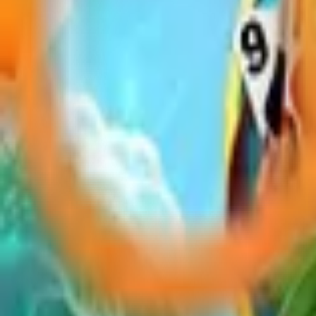
LXTOTO Platform Judi Onlin
LXTOTO
telah dikenal luas sebagai platform judi online 
menjadi destinasi utama yang memberikan pengalaman tak
memiliki jackpot yang bisa diraih oleh siapa saja.
Keunikan dari LXTOTO adalah tingkat pengembalian yang
menggunakan
sistem canggih
untuk memastikan bahwa set
meraih jackpot.
Situs ini juga menawarkan berbagai bonus dan promo me
pemain yang bergabung di LXTOTO berkesempatan meraih 
memenangkan jumlah fantastis.