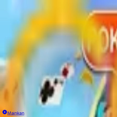
Daftar
Masuk
casino
Cari Permainan
world cup 2026
all stars - world cup 2026
lightning baccarat
limbo+
clash of clans super scatter super rich
crash game
for you
slot
live casino
4
arcade
fishing
2603
635
104
21
Provider :
CQ9
Filter :
TERKENAL
Mainkan