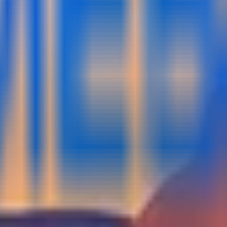
ring dengan jumlah taruhan yang dilakukan. Setiap
ma bagi penjudi yang mencari peluang untuk
pat dengan mudah menavigasi situs, memilih permainan
bahwa setiap masalah dapat diselesaikan dengan cepat
emberi Anda kemenangan luar biasa setiap saat.