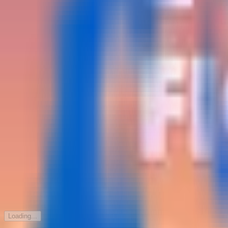
Baccarat
Pragmatic Play
American Blackjack
Pragmatic Play
Multihand Blackjack
Pragmatic Play
Dragon Tiger
Pragmatic Play
Dragon Bonus Baccarat
Pragmatic Play
Hippie Days
Microgaming
Soccer Striker
Microgaming
War
Habanero
Xoc Dia
CQ9
Mini Roulette
CQ9
Thai Fish Prawn Crab
CQ9
Plinko
568WIN Games
Crash
568WIN Games
Dice
568WIN Games
通比花鬪牌
CQ9
K.O. Island
CQ9
Space Crasher
Spade Gaming
Mummy's Treasure
CQ9
Funky Bingo
CQ9
When Lambo
568WIN Games
F777 Fighter
568WIN Games
Loading...
24