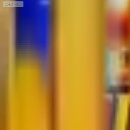
Loading...
24
/
68
Game
Page
1
of
3
LXTOTO Platform Judi Onlin
LXTOTO
telah dikenal luas sebagai platform judi online 
menjadi destinasi utama yang memberikan pengalaman tak
memiliki jackpot yang bisa diraih oleh siapa saja.
Keunikan dari LXTOTO adalah tingkat pengembalian yang
menggunakan
sistem canggih
untuk memastikan bahwa set
meraih jackpot.