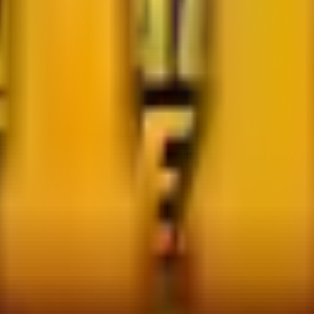
narik, termasuk
jackpot progresif
yang terus meningkat sei
hadiah besar, yang menjadikannya salah satu pilihan uta
ahan akses dan antarmuka yang user-friendly. Pemain da
a. Dukungan pelanggan yang siap 24 jam juga memastikan 
atform
judi online terbaik
dengan jackpot besar yang siap m